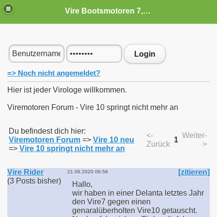
Vire Bootsmotoren 7,10,12 und 6 BVR
Login
=> Noch nicht angemeldet?
Hier ist jeder Virologe willkommen.
Viremotoren Forum - Vire 10 springt nicht mehr an
Du befindest dich hier:
<-
Weiter-
Viremotoren Forum
=>
Vire 10 neu
1
Zurück
>
=>
Vire 10 springt nicht mehr an
Vire Rider
[zitieren]
21.06.2020 06:56
(3 Posts bisher)
Hallo,
wir haben in einer Delanta letztes Jahr
den Vire7 gegen einen
genaralüberholten Vire10 getauscht.