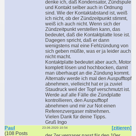
denke ich, daß Kondensator, Zündspule
und Kontakt selber auch in Ordnung
sind. Wie der Kontaktabstand ist, weiß
ich nicht, ob der Zündzeitpunkt stimmt,
weiß ich auch nicht. Wenn sich der
Zündzeitpunkt verstellen kann, das
bedeutet, daß die Kontaktplatte lose ist.
Dagegen spricht, daß er dann
wenigstens mal eine Fehlzündung von
sich geben müßte, was er ja leider auch
nicht macht.
Kontaktplatte bedeutet aber auch, Motor
komplett lösen und hochbocken, damit
man überhaupt an die Zündung kommt.
Alternativ werde ich mal den Auspufftopf
abnehmen, vielleicht hat er ja zuviel
Staudruck weil der Topf verschmutzt ist.
Werde auf alle Fälle die Zündplatte
kontrollieren, den Auspufftopf
abnehmen und mir zur Not einen
Referenzvergaser mitnehmen.
Vielen Dank für deine Tipps.
Gruß Ingo
Paul
[zitieren]
23.06.2020 10:54
(108 Posts
der 7er vergaser passt für den 10er